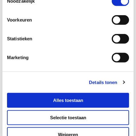
Noodzakelijk
Taalstoornissen
Spraakstoornissen
Stemstoornissen
Voorkeuren
OMFT
Complexe logopedische problematiek
Statistieken
Logopedische problematiek bij autisme
Marketing
Wachtlijst
Door de grote vraag naar logopedie en een landelijk tekort
aan logopedisten, heeft de praktijk helaas een wachtlijst
Details tonen
van ongeveer 8 maanden voor de locatie Rucphen en 12
maanden voor de locatie Tolbergcentrum.
Alles toestaan
Flexibele en ruime openingstijden
Selectie toestaan
Op weekdagen is de praktijk van 08.00 tot 20.30 uur
geopend. Deze ruime openingstijden betekenen dat er
Weigeren