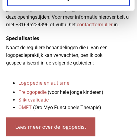
vaak wel een afspraak te maken is op de voor u meeste
geschikte tijd. In uitzonderlijke gevallen werk ik ook buiten
deze openingstijden. Voor meer informatie hierover belt u
met
+31646234396
of vult u het
contactformulier
in.
Specialisaties
Naast de reguliere behandelingen die u van een
logopediepraktijk kan verwachten, ben ik ook
gespecialiseerd in de volgende gebieden:
Logopedie en autisme
Prelogopedie
(voor hele jonge kinderen)
Slikrevalidatie
OMFT
(Oro Myo Functionele Therapie)
Lees meer over de logopedist