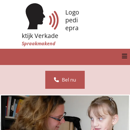
Logo
pedi
epra
ktijk Verkade
Spraakmakend
Bel nu